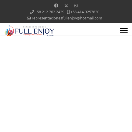
+58 212 762.2429
+58 414-3257830
representacionesfullenjoy@hotmail.com